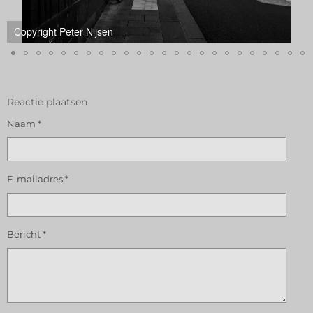
Copyright Peter Nijsen
Copyright Peter Nijsen
Reactie plaatsen
Naam *
E-mailadres *
Bericht *