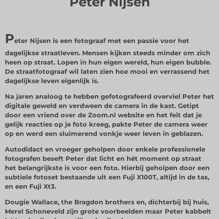
Peter Nijsen
P
eter Nijsen is een fotograaf met een passie voor het
dagelijkse straatleven. Mensen kijken steeds minder om zich
heen op straat. Lopen in hun eigen wereld, hun eigen bubble.
De straatfotograaf wil laten zien hoe mooi en verrassend het
dagelijkse leven eigenlijk is.
Na jaren analoog te hebben gefotografeerd overviel Peter het
digitale geweld en verdween de camera in de kast. Getipt
door een vriend over de Zoom.nl website en het feit dat je
gelijk reacties op je foto kreeg, pakte Peter de camera weer
op en werd een sluimerend vonkje weer leven in geblazen.
Autodidact en vroeger geholpen door enkele professionele
fotografen beseft Peter dat licht en hét moment op straat
het belangrijkste is voor een foto. Hierbij geholpen door een
subtiele fotoset bestaande uit een Fuji X100T, altijd in de tas,
en een Fuji Xt3.
Dougie Wallace, the Bragdon brothers en, dichterbij bij huis,
Merel Schoneveld zijn grote voorbeelden maar Peter kabbelt