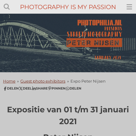
PHOTOGRAPHY IS MY PASSION
Ga
direct
naar
de
hoofdinhoud
Home
»
Guest photo exhibitors
»
Expo Peter Nijsen
DELEN
DEEL
SHARE
PINNEN
DELEN
Expositie van 01 t/m 31 januari
2021