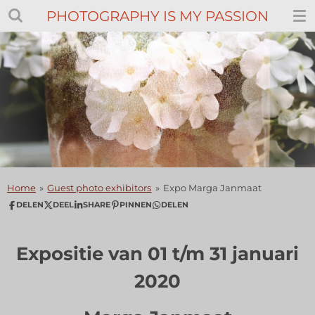
PHOTOGRAPHY IS MY PASSION
Ga
direct
naar
de
hoofdinhoud
Home
»
Guest photo exhibitors
»
Expo Marga Janmaat
DELEN
DEEL
SHARE
PINNEN
DELEN
Expositie van 01 t/m 31 januari
2020