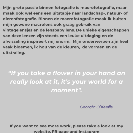
Mijn grote passie binnen fotografie is macrofotografie, maar
maak ook wel eens een uitstapje naar landschap-, natuur- of
dierenfotografie. Binnen de macrofotografie maak ik buiten
mijn gewone macrolens ook graag gebruik van
vintagelensjes en de lensbaby lens. De unieke eigenschappen
van deze lenzen zijn steeds een leuke uitdaging en de
afwisseling inspireert mij enorm. Mijn onderwerpen zijn heel
vaak bloemen, ik hou van de kleuren, de vormen en de
uitstraling.
“If you take a flower in your hand an
really look at it, it’s your world for a
moment".
Georgia O’Keeffe
If you want to see more work, please take a look at my
website, FB page and Instagram