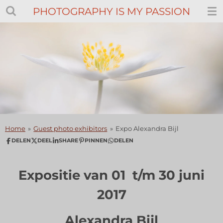
PHOTOGRAPHY IS MY PASSION
Ga
direct
naar
de
hoofdinhoud
Home
»
Guest photo exhibitors
»
Expo Alexandra Bijl
DELEN
DEEL
SHARE
PINNEN
DELEN
Expositie van 01 t/m 30 juni
2017
Alexandra Bijl