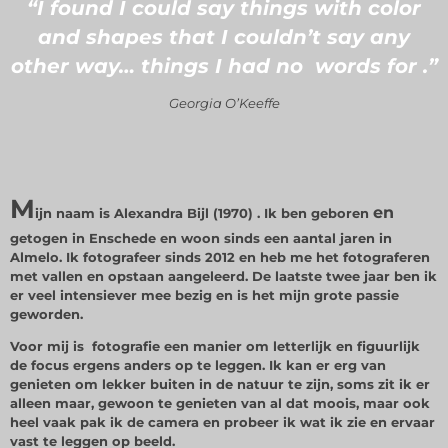
“I found I could say things with color
and shapes that I couldn’t say any
other way… things I had no words for .”
Georgia O’Keeffe
M
en
ijn naam is Alexandra Bijl (1970) . Ik ben geboren
getogen in Enschede en woon sinds een aantal jaren in
Almelo. Ik fotografeer sinds 2012 en heb me het fotograferen
met vallen en opstaan aangeleerd. De laatste twee jaar ben ik
er veel intensiever mee bezig en is het mijn grote passie
geworden.
Voor mij is fotografie een manier om letterlijk en figuurlijk
de focus ergens anders op te leggen. Ik kan er erg van
genieten om lekker buiten in de natuur te zijn, soms zit ik er
alleen maar, gewoon te genieten van al dat moois, maar ook
heel vaak pak ik de camera en probeer ik wat ik zie en ervaar
vast te leggen op beeld.