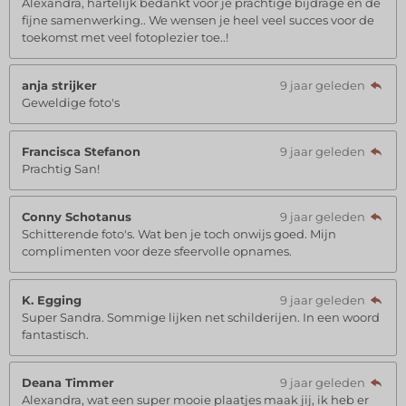
Alexandra, hartelijk bedankt voor je prachtige bijdrage en de
fijne samenwerking.. We wensen je heel veel succes voor de
toekomst met veel fotoplezier toe..!
anja strijker
9 jaar geleden
Geweldige foto's
Francisca Stefanon
9 jaar geleden
Prachtig San!
Conny Schotanus
9 jaar geleden
Schitterende foto's. Wat ben je toch onwijs goed. Mijn
complimenten voor deze sfeervolle opnames.
K. Egging
9 jaar geleden
Super Sandra. Sommige lijken net schilderijen. In een woord
fantastisch.
Deana Timmer
9 jaar geleden
Alexandra, wat een super mooie plaatjes maak jij, ik heb er