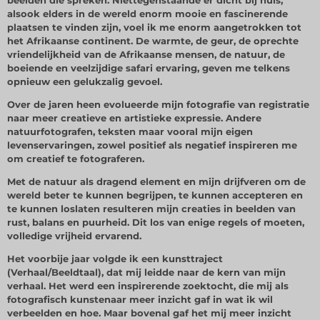
beelden die spreken. Niettegenstaande er dicht bij huis,
alsook elders in de wereld enorm mooie en fascinerende
plaatsen te vinden zijn, voel ik me enorm aangetrokken tot
het Afrikaanse continent. De warmte, de geur, de oprechte
vriendelijkheid van de Afrikaanse mensen, de natuur, de
boeiende en veelzijdige safari ervaring, geven me telkens
opnieuw een gelukzalig gevoel.
Over de jaren heen evolueerde mijn fotografie van registratie
naar meer creatieve en artistieke expressie. Andere
natuurfotografen, teksten maar vooral mijn eigen
levenservaringen, zowel positief als negatief inspireren me
om creatief te fotograferen.
Met de natuur als dragend element en mijn drijfveren om de
wereld beter te kunnen begrijpen, te kunnen accepteren en
te kunnen loslaten resulteren mijn creaties in beelden van
rust, balans en puurheid. Dit los van enige regels of moeten,
volledige vrijheid ervarend.
Het voorbije jaar volgde ik een kunsttraject
(Verhaal/Beeldtaal), dat mij leidde naar de kern van mijn
verhaal. Het werd een inspirerende zoektocht, die mij als
fotografisch kunstenaar meer inzicht gaf in wat ik wil
verbeelden en hoe. Maar bovenal gaf het mij meer inzicht