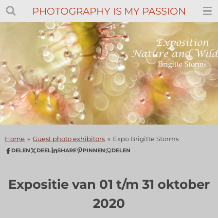
PHOTOGRAPHY IS MY PASSION
Ga
direct
naar
de
hoofdinhoud
Home
»
Guest photo exhibitors
»
Expo Brigitte Storms
DELEN
DEEL
SHARE
PINNEN
DELEN
Expositie van 01 t/m 31 oktober
2020