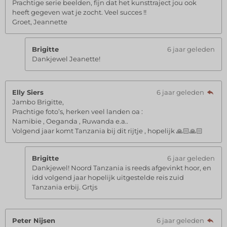
Prachtige serie beelden, fijn dat het kunsttraject jou ook
heeft gegeven wat je zocht. Veel succes !!
Groet, Jeannette
Brigitte
6 jaar geleden
Dankjewel Jeanette!
Elly Siers
6 jaar geleden
Jambo Brigitte,
Prachtige foto’s, herken veel landen oa :
Namibie , Oeganda , Ruwanda e.a..
Volgend jaar komt Tanzania bij dit rijtje , hopelijk 🙏🏻🙏🏻
Brigitte
6 jaar geleden
Dankjewel! Noord Tanzania is reeds afgevinkt hoor, en
idd volgend jaar hopelijk uitgestelde reis zuid
Tanzania erbij. Grtjs
Peter Nijsen
6 jaar geleden