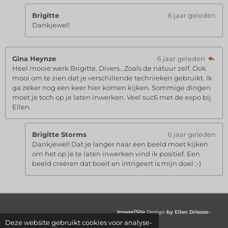
Brigitte
6 jaar geleden
Dankjewel!
Gina Heynze
6 jaar geleden
Heel mooie werk Brigitte. Divers...Zoals de natuur zelf. Ook
mooi om te zien dat je verschillende technieken gebruikt. Ik
ga zeker nog een keer hier komen kijken. Sommige dingen
moet je toch op je laten inwerken. Veel suc6 met de expo bij
Ellen.
Brigitte Storms
6 jaar geleden
Dankjewel! Dat je langer naar een beeld moet kijken
om het op je te laten inwerken vind ik positief. Een
beeld creëren dat boeit en intrigeert is mijn doel :-)
Image/Site
Design
by Ellen Driesse-
Deze website gebruikt cookies voor analyse-
Pladdet | © Copyright 2010-2026 | All rights reserved
.