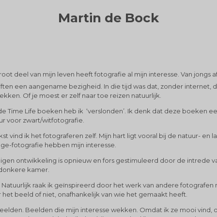
Martin de Bock
root deel van mijn leven heeft fotografie al mijn interesse. Van jongs a
riften een aangename bezigheid. In die tijd was dat, zonder internet
ekken. Of je moest er zelf naar toe reizen natuurlijk.
de Time Life boeken heb ik ‘verslonden’. Ik denk dat deze boeken e
r voor zwart/witfotografie.
kst vind ik het fotograferen zelf. Mijn hart ligt vooral bij de natuur- e
ge-fotografie hebben mijn interesse.
eigen ontwikkeling is opnieuw en fors gestimuleerd door de intrede van
 donkere kamer.
 Natuurlijk raak ik geïnspireerd door het werk van andere fotografen
r het beeld of niet, onafhankelijk van wie het gemaakt heeft.
n beelden. Beelden die mijn interesse wekken. Omdat ik ze mooi vind