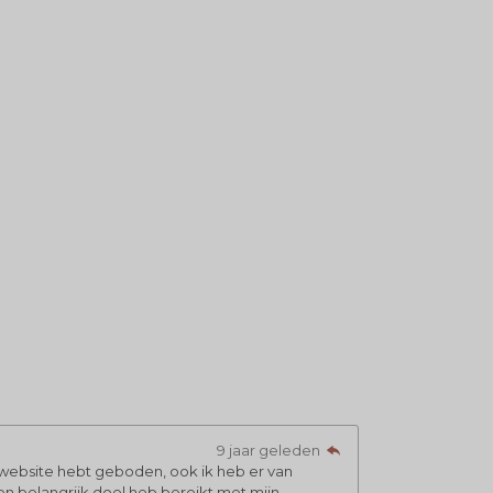
9 jaar geleden
e website hebt geboden, ook ik heb er van
en belangrijk doel heb bereikt met mijn