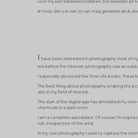
voor mij een betekenis hebben. Die beelden en het
Ik hoop dat u er net zo van mag genieten als ik do
I
have been interested in photography most of my l
era before the internet, photography was an outsta
I especially devoured the Time Life books. These
The best thing about photography is taking the p
also in my field of interest.
The start of the digital age has stimulated my ow
chemicals in a dark room.
I am a complete autodidact. Of course I’m inspired 
not, irrespective of the artist.
In my own photography I want to capture the momen