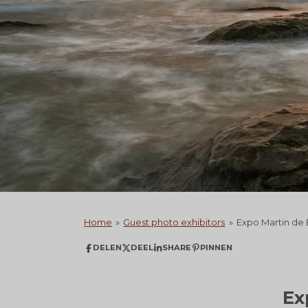
Home
»
Guest photo exhibitors
»
Expo Martin de
DELEN
DEEL
SHARE
PINNEN
Ex