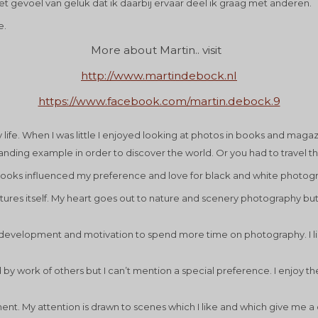
 gevoel van geluk dat ik daarbij ervaar deel ik graag met anderen.
e.
More about Martin.. visit
http://www.martindebock.nl
https://www.facebook.com/martin.debock.9
ife. When I was little I enjoyed looking at photos in books and magaz
nding example in order to discover the world. Or you had to travel th
 books influenced my preference and love for black and white photog
ictures itself. My heart goes out to nature and scenery photography 
n development and motivation to spend more time on photography. I lik
by work of others but I can’t mention a special preference. I enjoy th
t. My attention is drawn to scenes which I like and which give me a c