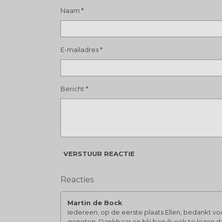
Naam *
E-mailadres *
Bericht *
VERSTUUR REACTIE
Reacties
Martin de Bock
Iedereen, op de eerste plaats Ellen, bedankt voo
genoten. Dankbaar en blij ben ik ook te lezen 