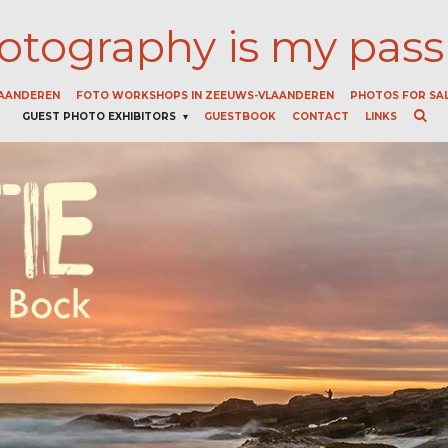
otography is my pass
LAANDEREN
FOTO WORKSHOPS IN ZEEUWS-VLAANDEREN
PHOTOS FOR SA
GUEST PHOTO EXHIBITORS
GUESTBOOK
CONTACT
LINKS