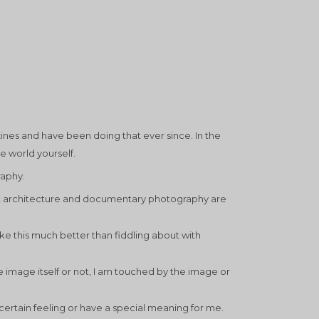
ines and have been doing that ever since. In the
e world yourself.
raphy.
but architecture and documentary photography are
e this much better than fiddling about with
e image itself or not, I am touched by the image or
ertain feeling or have a special meaning for me.