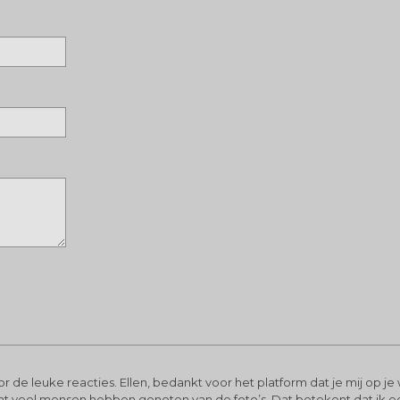
r de leuke reacties. Ellen, bedankt voor het platform dat je mij op j
dat veel mensen hebben genoten van de foto’s. Dat betekent dat ik e