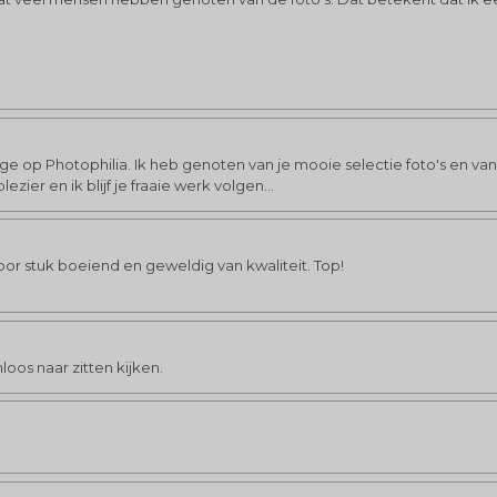
rage op Photophilia. Ik heb genoten van je mooie selectie foto's en va
ier en ik blijf je fraaie werk volgen...
voor stuk boeiend en geweldig van kwaliteit. Top!
oos naar zitten kijken.