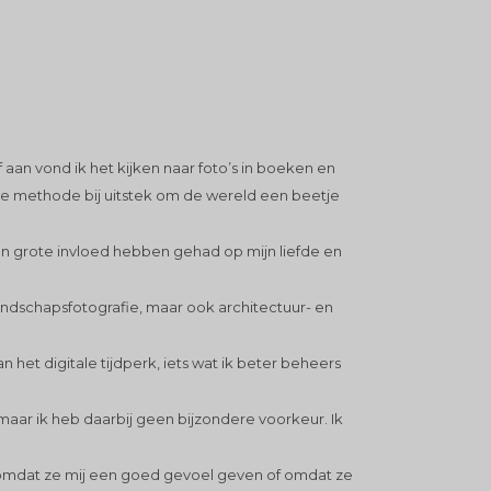
f aan vond ik het kijken naar foto’s in boeken en
, de methode bij uitstek om de wereld een beetje
en grote invloed hebben gehad op mijn liefde en
n landschapsfotografie, maar ook architectuur- en
 het digitale tijdperk, iets wat ik beter beheers
 maar ik heb daarbij geen bijzondere voorkeur. Ik
, omdat ze mij een goed gevoel geven of omdat ze