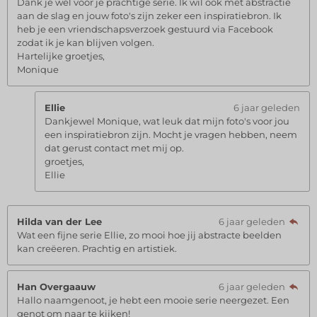
Dank je wel voor je prachtige serie. Ik wil ook met abstractie
aan de slag en jouw foto's zijn zeker een inspiratiebron. Ik
heb je een vriendschapsverzoek gestuurd via Facebook
zodat ik je kan blijven volgen.
Hartelijke groetjes,
Monique
Ellie
6 jaar geleden
Dankjewel Monique, wat leuk dat mijn foto's voor jou
een inspiratiebron zijn. Mocht je vragen hebben, neem
dat gerust contact met mij op.
groetjes,
Ellie
Hilda van der Lee
6 jaar geleden
Wat een fijne serie Ellie, zo mooi hoe jij abstracte beelden
kan creëeren. Prachtig en artistiek.
Han Overgaauw
6 jaar geleden
Hallo naamgenoot, je hebt een mooie serie neergezet. Een
genot om naar te kijken!