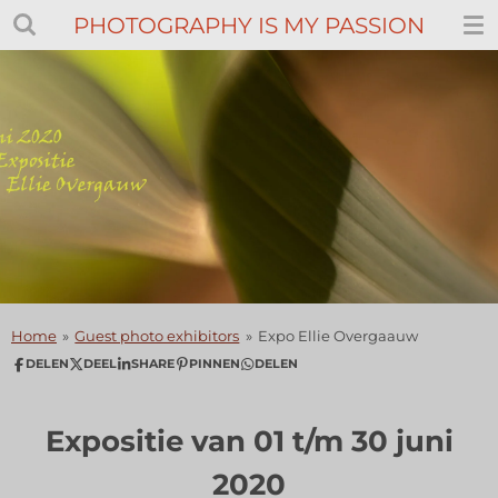
PHOTOGRAPHY IS MY PASSION
Ga
direct
naar
de
hoofdinhoud
Home
»
Guest photo exhibitors
»
Expo Ellie Overgaauw
DELEN
DEEL
SHARE
PINNEN
DELEN
Expositie van 01 t/m 30 juni
2020